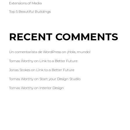
Extensions of Media
Top 5 Beautiful Buildings
RECENT COMMENTS
Un comentarista de WordPress
on
¡Hola, mundo!
Tomas Worthy
on
Link to a Better Future
Jonas Stokes
on
Link to a Better Future
Tomas Worthy
on
Start your Design Studio
Tomas Worthy
on
Interior Design