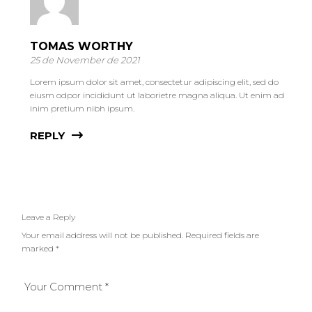
TOMAS WORTHY
25 de November de 2021
Lorem ipsum dolor sit amet, consectetur adipiscing elit, sed do
eiusm odpor incididunt ut laborietre magna aliqua. Ut enim ad
inim pretium nibh ipsum.
REPLY
Leave a Reply
Your email address will not be published.
Required fields are
marked
*