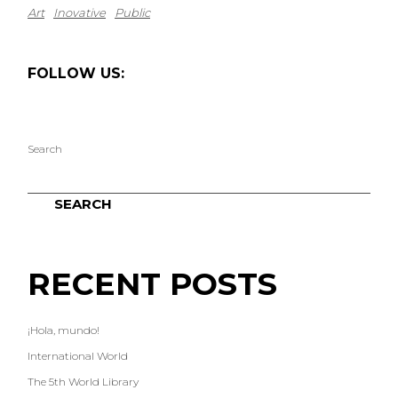
Art
Inovative
Public
FOLLOW US:
Search
SEARCH
RECENT POSTS
¡Hola, mundo!
International World
The 5th World Library