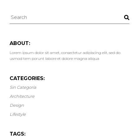
ABOUT:
Lorem ipsum dolor sit amet, consectetur adipiscing elit, sed do
usmod tem porunt labore et dolore magna aliqua
CATEGORIES:
Sin Categoría
Architecture
Design
Lifestyle
TAGS: