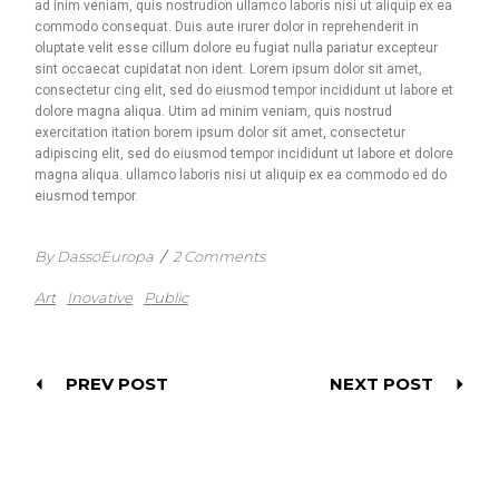
ad inim veniam, quis nostrudion ullamco laboris nisi ut aliquip ex ea
commodo consequat. Duis aute irurer dolor in reprehenderit in
oluptate velit esse cillum dolore eu fugiat nulla pariatur excepteur
sint occaecat cupidatat non ident. Lorem ipsum dolor sit amet,
consectetur cing elit, sed do eiusmod tempor incididunt ut labore et
dolore magna aliqua. Utim ad minim veniam, quis nostrud
exercitation itation borem ipsum dolor sit amet, consectetur
adipiscing elit, sed do eiusmod tempor incididunt ut labore et dolore
magna aliqua. ullamco laboris nisi ut aliquip ex ea commodo ed do
eiusmod tempor.
By DassoEuropa
/
2 Comments
Art
Inovative
Public
PREV POST
NEXT POST