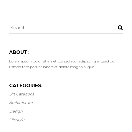
ABOUT:
Lorem ipsum dolor sit amet, consectetur adipiscing elit, sed do
usmod tem porunt labore et dolore magna aliqua
CATEGORIES:
Sin Categoría
Architecture
Design
Lifestyle