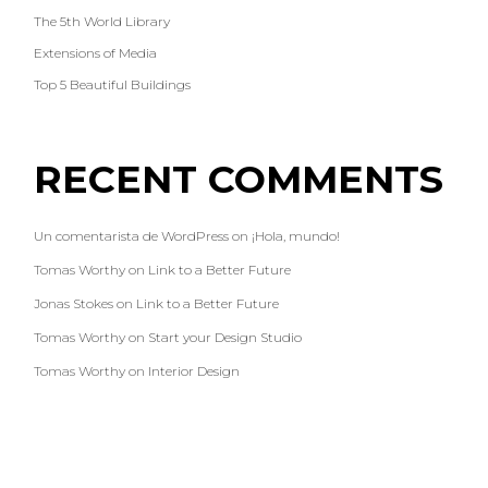
The 5th World Library
Extensions of Media
Top 5 Beautiful Buildings
RECENT COMMENTS
Un comentarista de WordPress
on
¡Hola, mundo!
Tomas Worthy
on
Link to a Better Future
Jonas Stokes
on
Link to a Better Future
Tomas Worthy
on
Start your Design Studio
Tomas Worthy
on
Interior Design