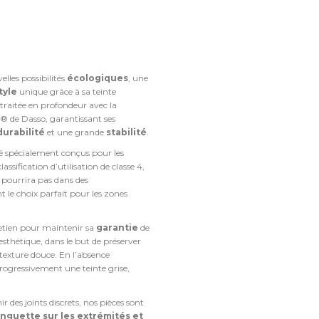
elles possibilités
écologiques
, une
tyle
unique grâce à sa teinte
traitée en profondeur avec la
® de Dasso, garantissant ses
durabilité
et une grande
stabilité
.
 spécialement conçus pour les
lassification d’utilisation de classe 4,
 pourrira pas dans des
 le choix parfait pour les zones
retien pour maintenir sa
garantie
de
esthétique, dans le but de préserver
texture douce. En l’absence
rogressivement une teinte grise,
nir des joints discrets, nos pièces sont
anguette sur les extrémités et