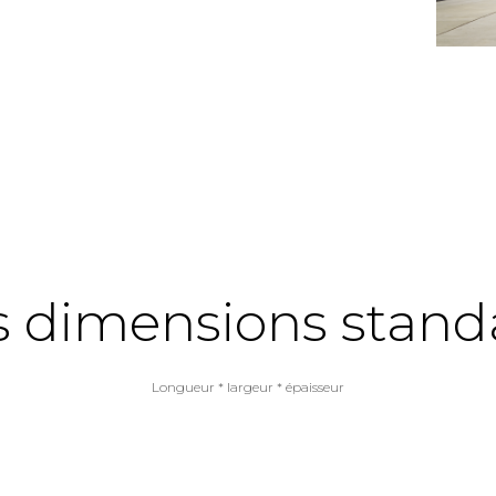
s dimensions stand
Longueur * largeur * épaisseur