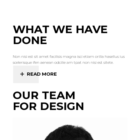
WHAT WE HAVE
DONE
Non nisi est sit amet facilisis magna isci etiam orilla hasellus ius
scelerisque ifen aenean odcilie am tpat non nisi est sitete.
READ MORE
OUR TEAM
FOR DESIGN