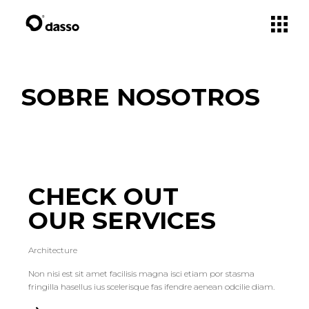
SOBRE NOSOTROS
CHECK OUT
OUR SERVICES
Architecture
Non nisi est sit amet facilisis magna isci etiam por stasma
fringilla hasellus ius scelerisque fas ifendre aenean odcilie diam.