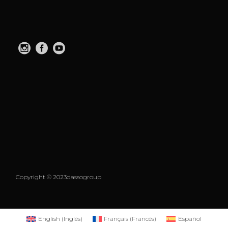
Copyright © 2023dassogroup
English
(
Inglés
)
Français
(
Francés
)
Español